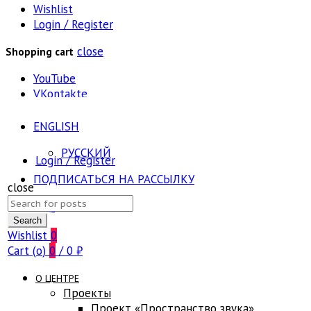
Wishlist
Login / Register
close
Shopping cart
YouTube
VKontakte
ENGLISH
РУССКИЙ
Login / Register
ПОДПИСАТЬСЯ НА РАССЫЛКУ
close
Search
FAQ
for:
Search
Wishlist
0
Cart (
o
)
0
/
0
₽
О ЦЕНТРЕ
Проекты
Проект «Пространство звука»