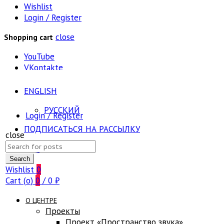
Wishlist
Login / Register
close
Shopping cart
YouTube
VKontakte
ENGLISH
РУССКИЙ
Login / Register
ПОДПИСАТЬСЯ НА РАССЫЛКУ
close
Search
FAQ
for:
Search
Wishlist
0
Cart (
o
)
0
/
0
₽
О ЦЕНТРЕ
Проекты
Проект «Пространство звука»