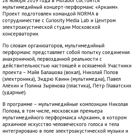
28 ноября 2019 года в Mutabor состоится
мультимедийный концерт-перформанс «Аркаим».
Проект подготовлен командой NORMA в
сотрудничестве с Curiosity Media Lab и Центром
электроакустической студии Московской
консерватории.
По словам организаторов, мультимедийный
перформанс представляет собой попытку соединения
анахроничной, первозданной реальности с
действительностью настоящей и осязаемой. Участники
проекта – Майя Балашова (вокал), Николай Попов
(электроника), Эндрю Квинн (мультимедиа), Павел
Алёхин и Полина Зырянова (пластика), Пётр Главатских
(ударные).
В программе – мультимедийные композиции Николая
Попова, в том числе, московская премьера
мультимедийного перформанса «Аркаим», в котором
архаичное искусство человеческого голоса и тела
интегрировано в поле электроакустической музыки и