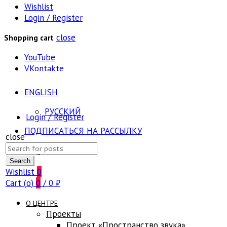
Wishlist
Login / Register
close
Shopping cart
YouTube
VKontakte
ENGLISH
РУССКИЙ
Login / Register
ПОДПИСАТЬСЯ НА РАССЫЛКУ
close
Search
FAQ
for:
Search
Wishlist
0
Cart (
o
)
0
/
0
₽
О ЦЕНТРЕ
Проекты
Проект «Пространство звука»