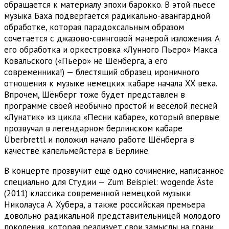
обращается к материалу эпохи барокко. В этой пьесе
музыка Баха подвергается радикально-авангардной
обработке, которая парадоксальным образом
сочетается с джазово-свинговой манерой изложения. А
его обработка и оркестровка «Лунного Пьеро» Макса
Ковальского («Пьеро» не Шёнберга, а его
современника!) — блестящий образец ироничного
отношения к музыке немецких кабаре начала XX века.
Впрочем, Шёнберг тоже будет представлен в
программе своей необычно простой и веселой песней
«Лунатик» из цикла «Песни кабаре», который впервые
прозвучал в легендарном берлинском кабаре
Überbrettl и положил начало работе Шёнберга в
качестве капельмейстера в Берлине.
В концерте прозвучит ещё одно сочинение, написанное
специально для Студии — Zum Beispiel: wogende Äste
(2011) классика современной немецкой музыки
Николауса А. Хубера, а также российская премьера
довольно радикальной представительницей молодого
поколения, которая реализует свои замыслы на грани