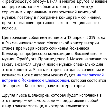
«Трехгрошовую оперу» Вайля и многое другое. В нашем
концерте мы хотим обнажить контрасты между
серьезным и ироничным в современной немецкой
музыке, поэтому в программе концерта – сочинения,
представляющие противоположные эмоциональных
полюсы.
Центральным событием концерта 18 апреля 2019 года
в Рахманиновском зале Московской консерватории
станет премьера нового сочинения Йоханнеса
Шёльхорна, профессора композиции в Высшей школе
музыки Фрайбурга. Произведение à Moscou написано по
заказу ансамбля Студия новой музыки специально для
этого концерта. Узнать историю создания сочинения и
познакомиться с автором можно будет
на творческой
встрече с Йоханнесом Шёльхорном
, которая состоится
16 апреля в Конференц-зале консерватории.
Другая пьеса Шёльхорна, которая будет исполнена в
этот вечер — «Анаморфозы» — представляет собой
жанр транскомпозици, в котором композитор