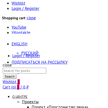
Wishlist
Login / Register
close
Shopping cart
YouTube
VKontakte
ENGLISH
РУССКИЙ
Login / Register
ПОДПИСАТЬСЯ НА РАССЫЛКУ
close
Search
FAQ
for:
Search
Wishlist
0
Cart (
o
)
0
/
0
₽
О ЦЕНТРЕ
Проекты
Проект «Пространство звука»