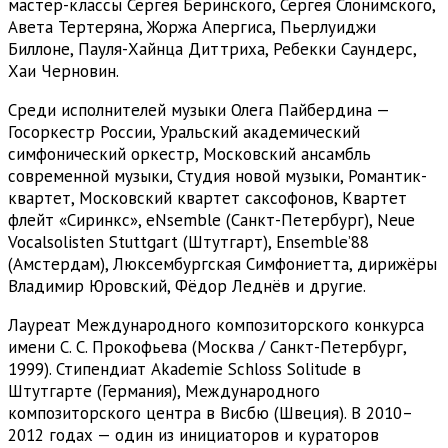
мастер-классы Сергея Беринского, Сергея Слонимского,
Авета Тертеряна, Жоржа Апергиса, Пьерлуиджи
Биллоне, Пауля-Хайнца Диттриха, Ребекки Саундерс,
Хаи Черновин.
Среди исполнителей музыки Олега Пайбердина —
Госоркестр России, Уральский академический
симфонический оркестр, Московский ансамбль
современной музыки, Студия новой музыки, Романтик-
квартет, Московский квартет саксофонов, Квартет
флейт «Сиринкс», eNsemble (Санкт-Петербург), Neue
Vocalsolisten Stuttgart (Штутгарт), Ensemble’88
(Амстердам), Люксембургская Симфониетта, дирижёры
Владимир Юровский, Фёдор Леднёв и другие.
Лауреат Международного композиторского конкурса
имени С. С. Прокофьева (Москва / Санкт-Петербург,
1999). Стипендиат Akademie Schloss Solitude в
Штутгарте (Германия), Международного
композиторского центра в Висбю (Швеция). В 2010–
2012 годах — один из инициаторов и кураторов