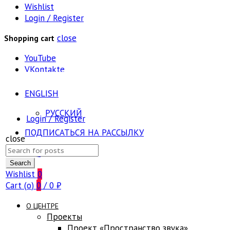
Wishlist
Login / Register
close
Shopping cart
YouTube
VKontakte
ENGLISH
РУССКИЙ
Login / Register
ПОДПИСАТЬСЯ НА РАССЫЛКУ
close
Search
FAQ
for:
Search
Wishlist
0
Cart (
o
)
0
/
0
₽
О ЦЕНТРЕ
Проекты
Проект «Пространство звука»