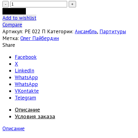
Количество
товара
В корзину
Олег
Add to wishlist
Пайбердин:
Compare
Между
Артикул:
РЕ 022 П
Категории:
Ансамбль
,
Партитуры
танцем
Метка:
Олег Пайбердин
Share
Facebook
X
LinkedIn
WhatsApp
WhatsApp
VKontakte
Telegram
Описание
Условия заказа
Описание