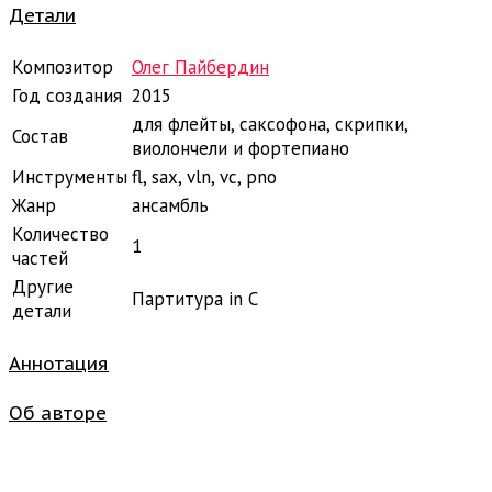
Детали
Композитор
Олег Пайбердин
Год создания
2015
для флейты, саксофона, скрипки,
Состав
виолончели и фортепиано
Инструменты
fl, sax, vln, vc, pno
Жанр
ансамбль
Количество
1
частей
Другие
Партитура in C
детали
Аннотация
Об авторе