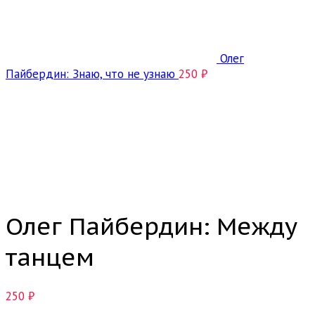
Олег
Пайбердин: Знаю, что не узнаю
250
₽
Click to enlarge
Олег Пайбердин: Между
танцем
250
₽