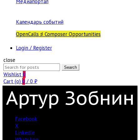
Медиапортал
Календарь событий
OpenCalls ♯ Composer Opportunities
Login / Register
close
Search
Search
for:
Wishlist
0
Cart (
o
)
0
/
0
₽
Артур Зобнин
Facebook
X
LinkedIn
WhatsApp