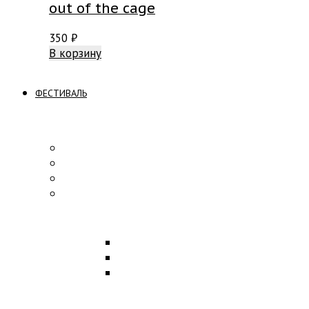
out of the cage
350
₽
В корзину
ФЕСТИВАЛЬ
ПРОГРАММА
Концерты
Участники
Творческие встречи
Конкурс по композиции
ОБРАЗОВАНИЕ
Лекции
Мастер-классы
Научная конференция
ПАРТНЕРЫ