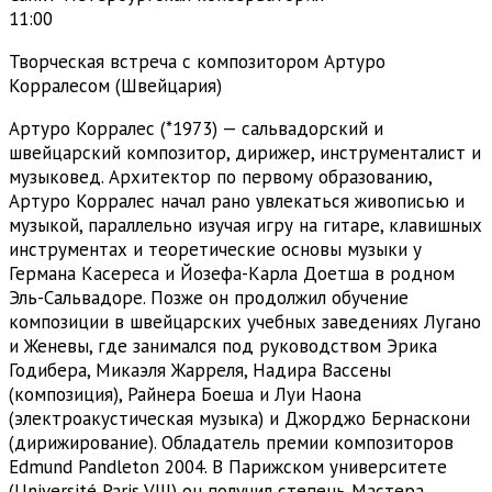
11:00
Творческая встреча с композитором Артуро
Корралесом (Швейцария)
Артуро Корралес (*1973) — сальвадорский и
швейцарский композитор, дирижер, инструменталист и
музыковед. Архитектор по первому образованию,
Артуро Корралес начал рано увлекаться живописью и
музыкой, параллельно изучая игру на гитаре, клавишных
инструментах и теоретические основы музыки у
Германа Касереса и Йозефа-Карла Доетша в родном
Эль-Сальвадоре. Позже он продолжил обучение
композиции в швейцарских учебных заведениях Лугано
и Женевы, где занимался под руководством Эрика
Годибера, Микаэля Жарреля, Надира Вассены
(композиция), Райнера Боеша и Луи Наона
(электроакустическая музыка) и Джорджо Бернаскони
(дирижирование). Обладатель премии композиторов
Edmund Pandleton 2004. В Парижском университете
(Université Paris VIII) он получил степень Мастера