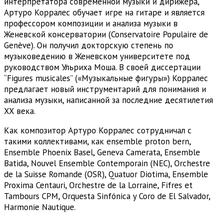
интерпретатора современной музыки и дирижера,
Артуро Корралес обучает игре на гитаре и является
профессором композиции и анализа музыки в
Женевской консерватории (Conservatoire Populaire de
Genève). Он получил докторскую степень по
музыковедению в Женевском университете под
руководством Ульриха Моша. В своей диссертации
“Figures musicales” («Музыкальные фигуры») Корралес
предлагает новый инструментарий для понимания и
анализа музыки, написанной за последние десятилетия
XX века.
Как композитор Артуро Корралес сотрудничал с
такими коллективами, как ensemble proton bern,
Ensemble Phoenix Basel, Geneva Camerata, Ensemble
Batida, Nouvel Ensemble Contemporain (NEC), Orchestre
de la Suisse Romande (OSR), Quatuor Diotima, Ensemble
Proxima Centauri, Orchestre de la Lorraine, Fifres et
Tambours CPM, Orquesta Sinfónica y Coro de El Salvador,
Harmonie Nautique.