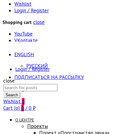
Wishlist
Login / Register
close
Shopping cart
YouTube
VKontakte
ENGLISH
РУССКИЙ
Login / Register
ПОДПИСАТЬСЯ НА РАССЫЛКУ
close
Search
FAQ
for:
Search
Wishlist
0
Cart (
o
)
0
/
0
₽
О ЦЕНТРЕ
Проекты
Проект «Пространство звука»