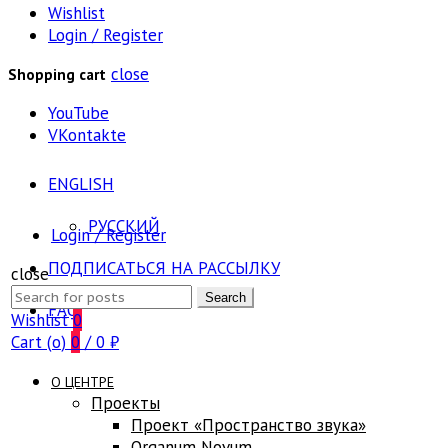
Wishlist
Login / Register
close
Shopping cart
YouTube
VKontakte
ENGLISH
РУССКИЙ
Login / Register
ПОДПИСАТЬСЯ НА РАССЫЛКУ
close
Search
Search
FAQ
for:
Wishlist
0
Cart (
o
)
0
/
0
₽
О ЦЕНТРЕ
Проекты
Проект «Пространство звука»
Оrganum Novum