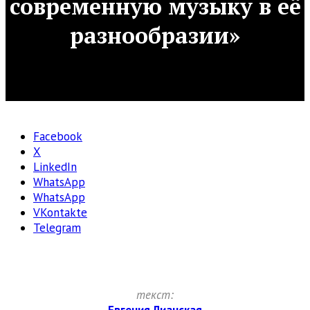
современную музыку в её
разнообразии»
Facebook
X
LinkedIn
WhatsApp
WhatsApp
VKontakte
Telegram
текст: