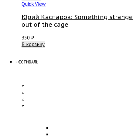
Quick View
Юрий Каспаров: Something strange
out of the cage
350
₽
В корзину
ФЕСТИВАЛЬ
ПРОГРАММА
Концерты
Участники
Творческие встречи
Конкурс по композиции
ОБРАЗОВАНИЕ
Лекции
Мастер-классы