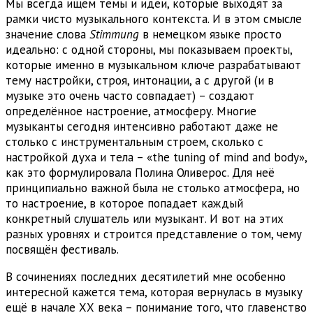
Мы всегда ищем темы и идеи, которые выходят за
рамки чисто музыкального контекста. И в этом смысле
значение слова
Stimmung
в немецком языке просто
идеально: с одной стороны, мы показываем проекты,
которые именно в музыкальном ключе разрабатывают
тему настройки, строя, интонации, а с другой (и в
музыке это очень часто совпадает) – создают
определённое настроение, атмосферу. Многие
музыканты сегодня интенсивно работают даже не
столько с инструментальным строем, сколько с
настройкой духа и тела – «the tuning of mind and body»,
как это формулировала Полина Оливерос. Для неё
принципиально важной была не столько атмосфера, но
то настроение, в которое попадает каждый
конкретный слушатель или музыкант. И вот на этих
разных уровнях и строится представление о том, чему
посвящён фестиваль.
В сочинениях последних десятилетий мне особенно
интересной кажется тема, которая вернулась в музыку
ещё в начале ХХ века – понимание того, что главенство