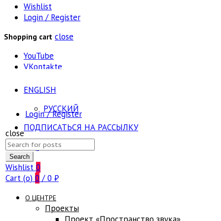
Wishlist
Login / Register
close
Shopping cart
YouTube
VKontakte
ENGLISH
РУССКИЙ
Login / Register
ПОДПИСАТЬСЯ НА РАССЫЛКУ
close
Search
FAQ
for:
Search
Wishlist
0
Cart (
o
)
0
/
0
₽
О ЦЕНТРЕ
Проекты
Проект «Пространство звука»