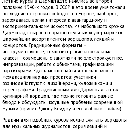
Летние курсы в Дармштадте начались во второй
половине 1940-х годов. В СССР в это время уничтожали
последние островки свободы, а в Европе, наоборот,
зарождалась волна интереса к авангардному и
экспериментальному искусству. Из небольшого кружка
Дармштадт вырос в образовательный «супермаркет» с
широчайшим ассортиментом воркшопов, лекций и
концертов. Традиционные форматы –
инструментальные, композиторские и вокальные
классы – совмещены с занятиями по электроакустике,
импровизации, работе с объектами, графическими
партитурами. Здесь можно найти довольно много
междисциплинарных проектов: участники
взаимодействуют с дизайнерами, художниками и
хореографами. Традиционным для Дармштадта стал
кулинарный воркшоп, где можно готовить разные
блюда и обсуждать насущные проблемы современной
музыки (привет Джону Кейджу и его любви к грибам).
Редким для подобных курсов можно считать воркшопы
для музыкальных журналистов: серия лекций и