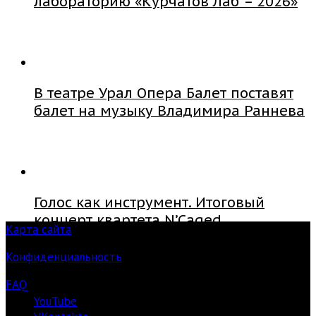
лабораторию «Курчатов Лаб – 2026»
В театре Урал Опера Балет поставят
балет на музыку Владимира Раннева
Голос как инструмент. Итоговый
концерт квартета N’Caged
Карта сайта
Конфиденциальность
FAQ
YouTube