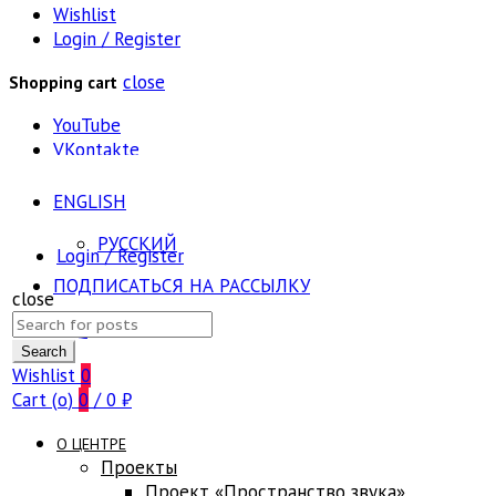
Wishlist
Login / Register
close
Shopping cart
YouTube
VKontakte
ENGLISH
РУССКИЙ
Login / Register
ПОДПИСАТЬСЯ НА РАССЫЛКУ
close
Search
FAQ
for:
Search
Wishlist
0
Cart (
o
)
0
/
0
₽
О ЦЕНТРЕ
Проекты
Проект «Пространство звука»