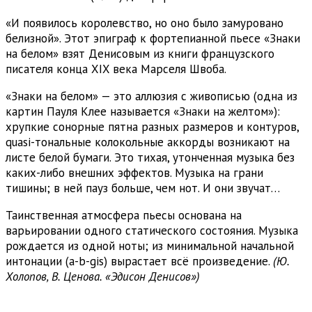
«И появилось королевство, но оно было замуровано
белизной». Этот эпиграф к фортепианной пьесе «Знаки
на белом» взят Денисовым из книги французского
писателя конца XIX века Марселя Швоба.
«Знаки на белом» — это аллюзия с живописью (одна из
картин Пауля Клее называется «Знаки на желтом»):
хрупкие сонорные пятна разных размеров и контуров,
quasi-тональные колокольные аккорды возникают на
листе белой бумаги. Это тихая, утонченная музыка без
каких-либо внешних эффектов. Музыка на грани
тишины; в ней пауз больше, чем нот. И они звучат…
Таинственная атмосфера пьесы основана на
варьировании одного статического состояния. Музыка
рождается из одной ноты; из минимальной начальной
интонации (а-b-gis) вырастает всё произведение.
(Ю.
Холопов, В. Ценова. «Эдисон Денисов»)
Copyright © reMusik.org