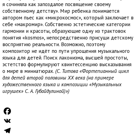
я сочиняла как запоздалое посвящение своему
собственному детству». Мир ребенка понимается
автором пьес как «микрокосмос», который заключает в
себе «макромир». Собственно эстетические категории
гармонии и красоты, образующие одну из трактовок
понятия «kosmos», непосредственно присущи детскому
восприятию реальности. Возможно, поэтому
композитор не идёт по пути упрощения музыкального
языка для детей. Поиск лаконизма, высшей простоты,
эстетство формулируют квинтессенцию высказывания
о мире в миниатюрах.
(С. Титова «Фортепианный цикл
для детей второй половины ХХ века (на примере
художественного языка и композиции «Музыкальных
игрушек» С. А. Губайдулиной)»)
Copyright © reMusik.org
Facebook
VK