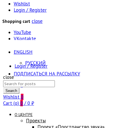
Wishlist
Login / Register
close
Shopping cart
YouTube
VKontakte
ENGLISH
РУССКИЙ
Login / Register
ПОДПИСАТЬСЯ НА РАССЫЛКУ
close
Search
FAQ
for:
Search
Wishlist
0
Cart (
o
)
0
/
0
₽
О ЦЕНТРЕ
Проекты
Проект «Пространство звука»