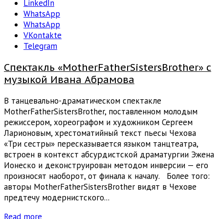
LinkedIn
WhatsApp
WhatsApp
VKontakte
Telegram
Спектакль «MotherFatherSistersBrother» с
музыкой Ивана Абрамова
В танцевально-драматическом спектакле
MotherFatherSistersBrother, поставленном молодым
режиссером, хореографом и художником Сергеем
Ларионовым, хрестоматийный текст пьесы Чехова
«Три сестры» пересказывается языком танцтеатра,
встроен в контекст абсурдистской драматургии Эжена
Ионеско и деконструирован методом инверсии — его
произносят наоборот, от финала к началу. Более того:
авторы MotherFatherSistersBrother видят в Чехове
предтечу модернистского...
Read more