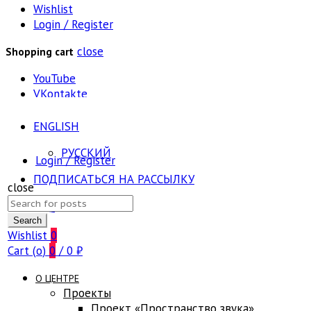
Wishlist
Login / Register
close
Shopping cart
YouTube
VKontakte
ENGLISH
РУССКИЙ
Login / Register
ПОДПИСАТЬСЯ НА РАССЫЛКУ
close
Search
FAQ
for:
Search
Wishlist
0
Cart (
o
)
0
/
0
₽
О ЦЕНТРЕ
Проекты
Проект «Пространство звука»