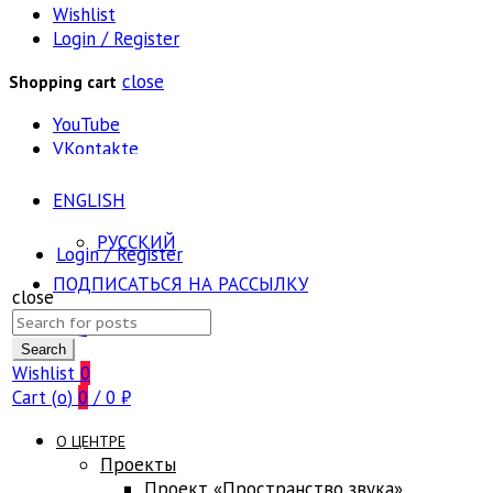
Wishlist
Login / Register
close
Shopping cart
YouTube
VKontakte
ENGLISH
РУССКИЙ
Login / Register
ПОДПИСАТЬСЯ НА РАССЫЛКУ
close
Search
FAQ
for:
Search
Wishlist
0
Cart (
o
)
0
/
0
₽
О ЦЕНТРЕ
Проекты
Проект «Пространство звука»