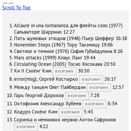
Scroll To Top
All’aure in una lontananza для флейты соло (1977)
Сальваторе Шаррино
12:27
Пять шумовых этюдов (1948)
Пьер Шеффер
16:18
November Steps (1967)
Тору Такэмицу
19:06
Светлое и темное (1976)
София Губайдулина
8:16
Mars attacks (1999)
Клаус Ланг
19:44
Circulating Ocean (2005)
Тосио Хосокава
20:50
Ки II
Сэхёнг Ким
30:50
В КОРЗИНУ
error(msg);
Сергей Костырко
26:17
В КОРЗИНУ
Между танцем
Олег Пайбердин
12:57
В КОРЗИНУ
Гарь
Георгий Дорохов
7:28
В КОРЗИНУ
Октофония
Александр Хубеев
6:34
В КОРЗИНУ
Кодурэ
Сэхёнг Ким
5:43
В КОРЗИНУ
Скрипка и немножко нервно
Антон Сафронов
4:22
В КОРЗИНУ