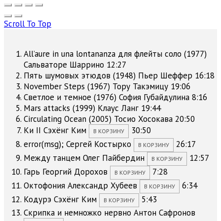
Scroll To Top
All’aure in una lontananza для флейты соло (1977)
Сальваторе Шаррино
12:27
Пять шумовых этюдов (1948)
Пьер Шеффер
16:18
November Steps (1967)
Тору Такэмицу
19:06
Светлое и темное (1976)
София Губайдулина
8:16
Mars attacks (1999)
Клаус Ланг
19:44
Circulating Ocean (2005)
Тосио Хосокава
20:50
Ки II
Сэхёнг Ким
30:50
В КОРЗИНУ
error(msg);
Сергей Костырко
26:17
В КОРЗИНУ
Между танцем
Олег Пайбердин
12:57
В КОРЗИНУ
Гарь
Георгий Дорохов
7:28
В КОРЗИНУ
Октофония
Александр Хубеев
6:34
В КОРЗИНУ
Кодурэ
Сэхёнг Ким
5:43
В КОРЗИНУ
Скрипка и немножко нервно
Антон Сафронов