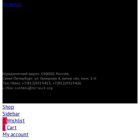
Возврат
Заказ билетов
Загрузки
Юридический адрес: 190000, Россия,
Санкт-Петербург, ул. Галерная 4, литер «А», пом. 1-Н
Тел./Факс: +7(812)9519413, +7(812)9519426
© Санкт-Петербургский центр современной
E-Mail: contact@remusik.org
академической музыки «reMusik.org». Все права
защищены
Shop
Sidebar
0
Wishlist
0
Cart
My account