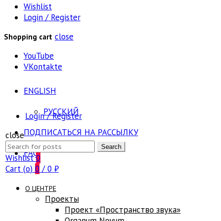
Wishlist
Login / Register
close
Shopping cart
YouTube
VKontakte
ENGLISH
РУССКИЙ
Login / Register
ПОДПИСАТЬСЯ НА РАССЫЛКУ
close
Search
Search
FAQ
for:
Wishlist
0
Cart (
o
)
0
/
0
₽
О ЦЕНТРЕ
Проекты
Проект «Пространство звука»
Оrganum Novum