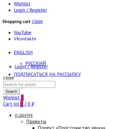
Wishlist
Login / Register
close
Shopping cart
YouTube
VKontakte
ENGLISH
РУССКИЙ
Login / Register
ПОДПИСАТЬСЯ НА РАССЫЛКУ
close
Search
FAQ
for:
Search
Wishlist
0
Cart (
o
)
0
/
0
₽
О ЦЕНТРЕ
Проекты
Проект «Пространство звука»