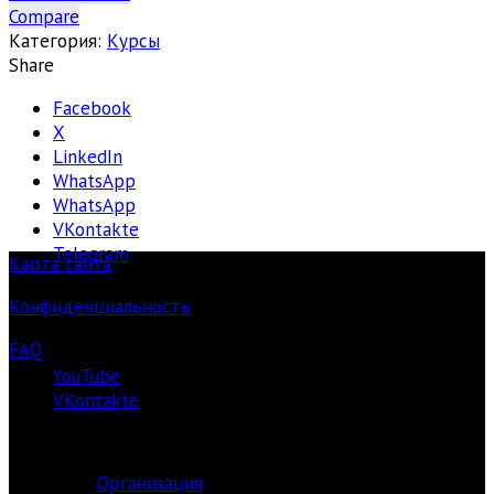
reMusik.org.
Compare
Оплата
Категория:
Курсы
курса
Share
«Reaper.
Facebook
I
X
Семестр
LinkedIn
(Базовый
WhatsApp
уровень)»
WhatsApp
VKontakte
Telegram
Карта сайта
Конфиденциальность
FAQ
YouTube
VKontakte
О ЦЕНТРЕ
Организация