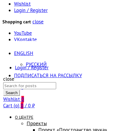
Wishlist
Login / Register
close
Shopping cart
YouTube
VKontakte
ENGLISH
РУССКИЙ
Login / Register
ПОДПИСАТЬСЯ НА РАССЫЛКУ
close
Search
FAQ
for:
Search
Wishlist
0
Cart (
o
)
0
/
0
₽
О ЦЕНТРЕ
Проекты
Проект «Пространство звука»