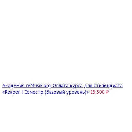
Академия reMusik.org. Оплата курса для стипендиата
«Reaper. I Семестр (Базовый уровень)»
15,500
₽
Click to enlarge