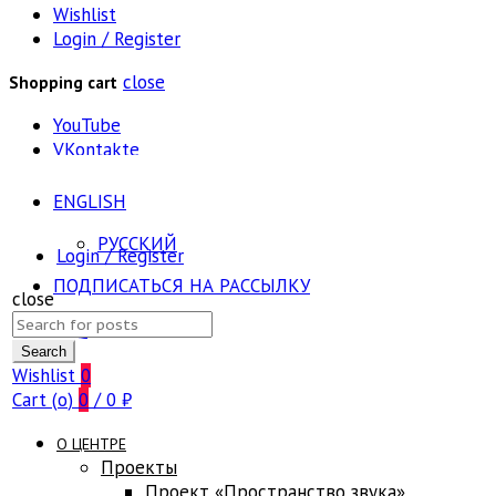
Wishlist
Login / Register
close
Shopping cart
YouTube
VKontakte
ENGLISH
РУССКИЙ
Login / Register
ПОДПИСАТЬСЯ НА РАССЫЛКУ
close
Search
FAQ
for:
Search
Wishlist
0
Cart (
o
)
0
/
0
₽
О ЦЕНТРЕ
Проекты
Проект «Пространство звука»