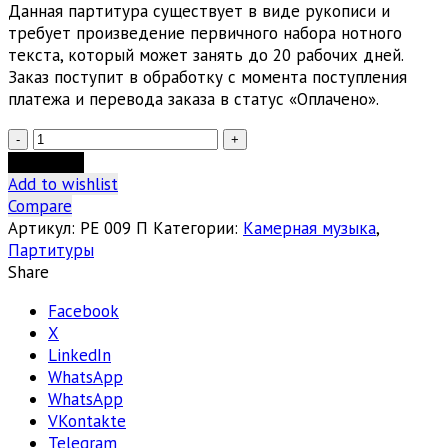
Данная партитура существует в виде рукописи и
требует произведение первичного набора нотного
текста, который может занять до 20 рабочих дней.
Заказ поступит в обработку с момента поступления
платежа и перевода заказа в статус «Оплачено».
Количество
товара
В корзину
Светлана
Add to wishlist
Лаврова:
Compare
2-
Артикул:
РЕ 009 П
Категории:
Камерная музыка
,
1...21
Партитуры
Share
Facebook
X
LinkedIn
WhatsApp
WhatsApp
VKontakte
Telegram