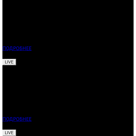
2020 г.
САНКТ-ПЕТЕРБУРГСКИЙ
МЕЖДУНАРОДНЫЙ
ФЕСТИВАЛЬ
НОВОЙ
МУЗЫКИ
ПОДРОБНЕЕ
LIVE
3 – 9 июля, 2020 г.
САНКТ-ПЕТЕРБУРГСКИЙ
МЕЖДУНАРОДНЫЙ
ФЕСТИВАЛЬ
НОВОЙ
МУЗЫКИ
ПОДРОБНЕЕ
LIVE