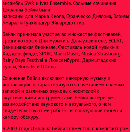
ансамбль SWR и Ives Ensemble. Сольные сочинения
Джоанны Бейли были
написаны для Марка Кнопа, Франческо Диллона, Элоизы
Амарал и Гунхильдур Эйнарсдоттир.
Бейли принимала участие во множестве фестивалей,
среди которых Дни музыки в Донауэшингене, ECLAT,
Веницианская биеннале, Фестиваль новой музыки в
Хаддерсфилде, SPOR, MaerzMusik, Musica Strasbourg,
Rainy Days Festival в Люксембурге, Дармштадские
курсы, Borealis и Ultima.
Сочинения Бейли включают камерную музыку и
инсталляцию и характеризуются сочетанием полевых
записей и различных звуковых носителей с
акустическими инструментами. Бейли интересует
взаимодействие звукового и визуального, о чем
свидетельствуют её работы, использующие видео и
камеру-обскуру.
В 2003 году Джоанна Бейли совместно с композитором