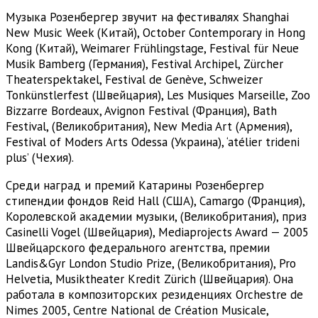
Музыка Розенбергер звучит на фестивалях Shanghai
New Music Week (Китай), October Contemporary in Hong
Kong (Китай), Weimarer Frühlingstage, Festival für Neue
Musik Bamberg (Германия), Festival Archipel, Zürcher
Theaterspektakel, Festival de Genève, Schweizer
Tonkünstlerfest (Швейцария), Les Musiques Marseille, Zoo
Bizzarre Bordeaux, Avignon Festival (Франция), Bath
Festival, (Великобритания), New Media Art (Армения),
Festival of Moders Arts Odessa (Украина), ‘atélier trideni
plus’ (Чехия).
Среди наград и премий Катарины Розенбергер
стипендии фондов Reid Hall (США), Camargo (Франция),
Королевской академии музыки, (Великобритания), приз
Casinelli Vogel (Швейцария), Mediaprojects Award — 2005
Швейцарского федерального агентства, премии
Landis&Gyr London Studio Prize, (Великобритания), Pro
Helvetia, Musiktheater Kredit Zürich (Швейцария). Она
работала в композиторских резиденциях Orchestre de
Nimes 2005, Centre National de Création Musicale,