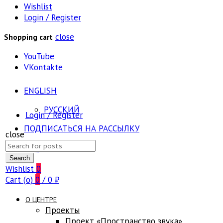
Wishlist
Login / Register
close
Shopping cart
YouTube
VKontakte
ENGLISH
РУССКИЙ
Login / Register
ПОДПИСАТЬСЯ НА РАССЫЛКУ
close
Search
FAQ
for:
Search
Wishlist
0
Cart (
o
)
0
/
0
₽
О ЦЕНТРЕ
Проекты
Проект «Пространство звука»