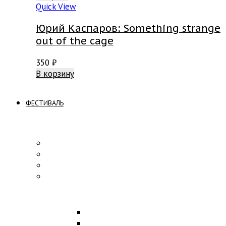
Quick View
Юрий Каспаров: Something strange
out of the cage
350
₽
В корзину
ФЕСТИВАЛЬ
ПРОГРАММА
Концерты
Участники
Творческие встречи
Конкурс по композиции
ОБРАЗОВАНИЕ
Лекции
Мастер-классы