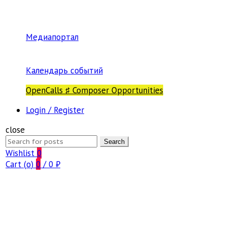
Медиапортал
Календарь событий
OpenCalls ♯ Composer Opportunities
Login / Register
close
Search
Search
for:
Wishlist
0
Cart (
o
)
0
/
0
₽