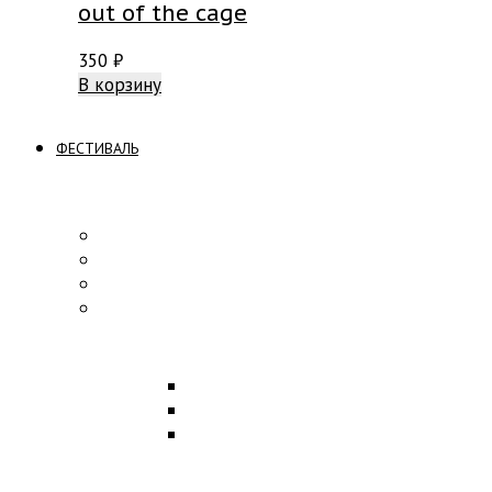
out of the cage
350
₽
В корзину
ФЕСТИВАЛЬ
ПРОГРАММА
Концерты
Участники
Творческие встречи
Конкурс по композиции
ОБРАЗОВАНИЕ
Лекции
Мастер-классы
Научная конференция
ПАРТНЕРЫ