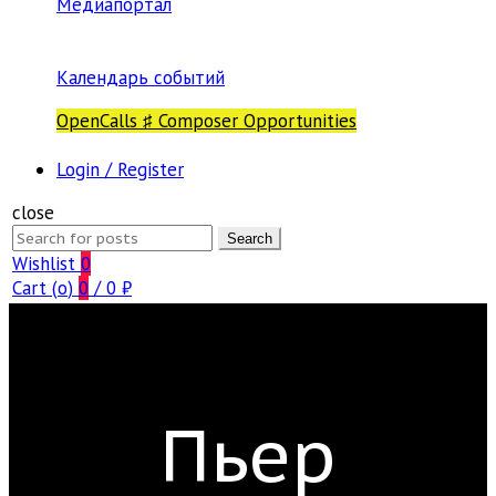
Медиапортал
Календарь событий
OpenCalls ♯ Composer Opportunities
Login / Register
close
Search
Search
for:
Wishlist
0
Cart (
o
)
0
/
0
₽
Пьер