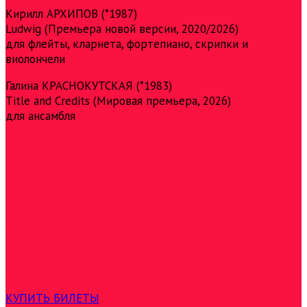
Кирилл АРХИПОВ (*1987)
Ludwig (Премьера новой версии, 2020/2026)
для флейты, кларнета, фортепиано, скрипки и
виолончели
Галина КРАСНОКУТСКАЯ (*1983)
Title and Credits (Мировая премьера, 2026)
для ансамбля
Исполнители:
Катерина Кованжи, голос
Мария Молодых, флейта
Артём Полюга, кларнет
Валерия Долгушина, фортепиано
Мария Лысикова, скрипка
Дарья Луценко, виолончель
КУПИТЬ БИЛЕТЫ