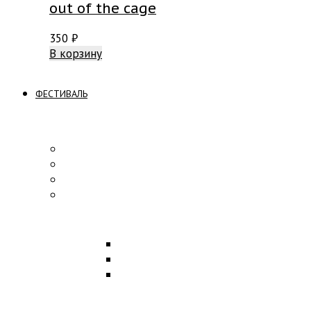
out of the cage
350
₽
В корзину
ФЕСТИВАЛЬ
ПРОГРАММА
Концерты
Участники
Творческие встречи
Конкурс по композиции
ОБРАЗОВАНИЕ
Лекции
Мастер-классы
Научная конференция
ПАРТНЕРЫ