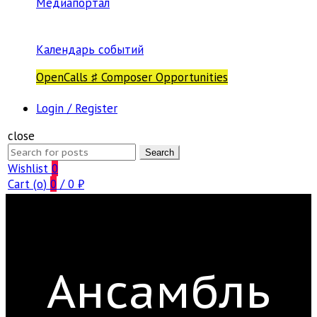
Медиапортал
Календарь событий
OpenCalls ♯ Composer Opportunities
Login / Register
close
Search
Search
for:
Wishlist
0
Cart (
o
)
0
/
0
₽
Ансамбль