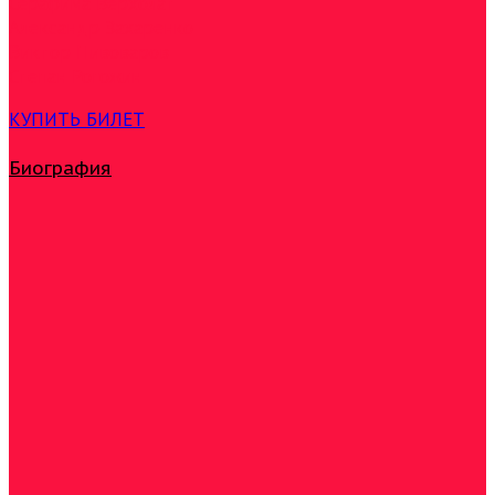
Серафима Верхолат
Александр Захаренко
Виктор Пивоваров
Степан Рогожин
КУПИТЬ БИЛЕТ
Биография