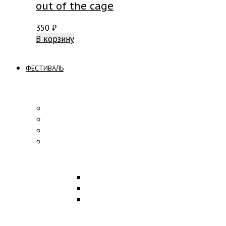
out of the cage
350
₽
В корзину
ФЕСТИВАЛЬ
ПРОГРАММА
Концерты
Участники
Творческие встречи
Конкурс по композиции
ОБРАЗОВАНИЕ
Лекции
Мастер-классы
Научная конференция
ПАРТНЕРЫ