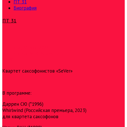
ПТ 31
Биография
ПТ 31
Пятница, 31 мая 2024 г.
Мастерская М. К. Аникушина
20:00
Квартет саксофонистов «SeVer»
В программе:
Даррен СЮ (*1996)
Whirlwind (Российская премьера, 2023)
для квартета саксофонов