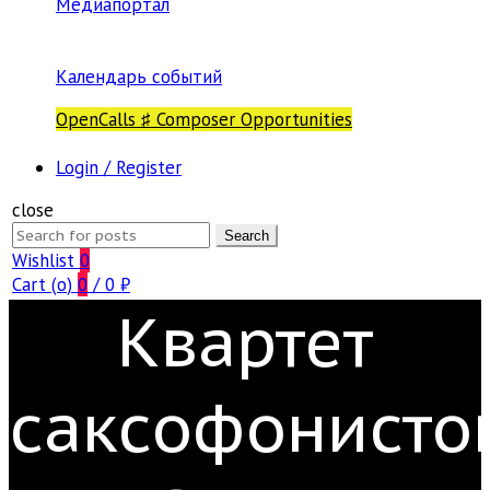
Медиапортал
Календарь событий
OpenCalls ♯ Composer Opportunities
Login / Register
close
Search
Search
for:
Wishlist
0
Cart (
o
)
0
/
0
₽
Квартет
саксофонисто