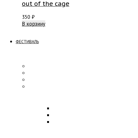
out of the cage
350
₽
В корзину
ФЕСТИВАЛЬ
ПРОГРАММА
Концерты
Участники
Творческие встречи
Конкурс по композиции
ОБРАЗОВАНИЕ
Лекции
Мастер-классы
Научная конференция
ПАРТНЕРЫ