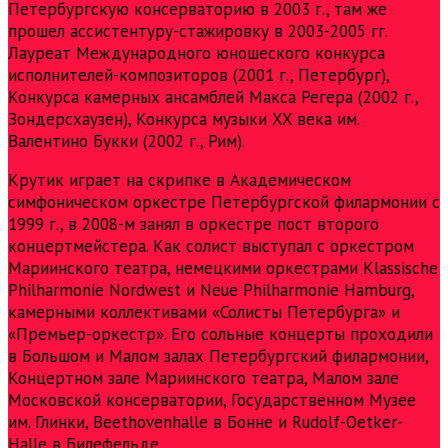
Петербургскую консерваторию в 2003 г., там же
прошел ассистентуру-стажировку в 2003-2005 гг.
Лауреат Международного юношеского конкурса
исполнителей-композиторов (2001 г., Петербург),
Конкурса камерных ансамблей Макса Регера (2002 г.,
Зондерсхаузен), Конкурса музыки XX века им.
Валентино Букки (2002 г., Рим).
Крутик играет на скрипке в Академическом
симфоническом оркестре Петербургской филармонии с
1999 г., в 2008-м занял в оркестре пост второго
концертмейстера. Как солист выступал с оркестром
Мариинского театра, немецкими оркестрами Klassische
Philharmonie Nordwest и Neue Philharmonie Hamburg,
камерными коллективами «Солисты Петербурга» и
«Премьер-оркестр». Его сольные концерты проходили
в Большом и Малом залах Петербургский филармонии,
Концертном зале Мариинского театра, Малом зале
Московской консерватории, Государственном Музее
им. Глинки, Beethovenhalle в Бонне и Rudolf-Oetker-
Halle в Билефельде.