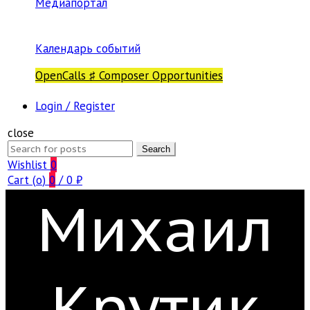
Медиапортал
Календарь событий
OpenCalls ♯ Composer Opportunities
Login / Register
close
Search
Search
for:
Wishlist
0
Cart (
o
)
0
/
0
₽
Михаил
Крутик