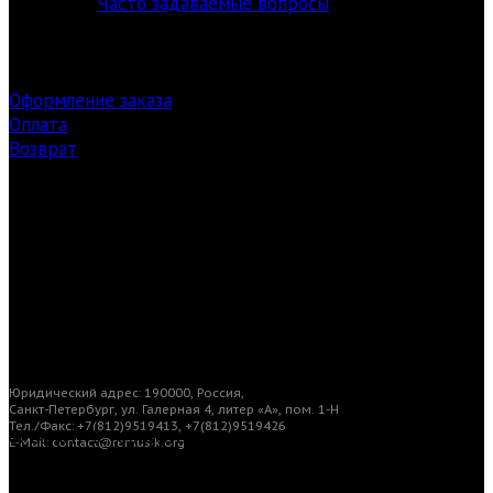
Часто задаваемые вопросы
Оформление заказа
Оплата
Возврат
Заказ билетов
Загрузки
Юридический адрес: 190000, Россия,
Санкт-Петербург, ул. Галерная 4, литер «А», пом. 1-Н
Тел./Факс: +7(812)9519413, +7(812)9519426
© Санкт-Петербургский центр современной
E-Mail: contact@remusik.org
академической музыки «reMusik.org». Все права
защищены