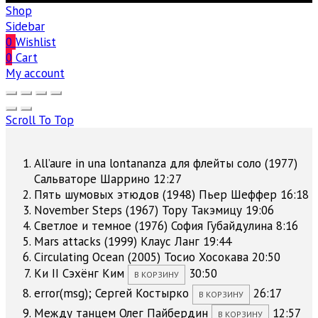
Shop
Sidebar
0
Wishlist
0
Cart
My account
Scroll To Top
All’aure in una lontananza для флейты соло (1977)
Сальваторе Шаррино
12:27
Пять шумовых этюдов (1948)
Пьер Шеффер
16:18
November Steps (1967)
Тору Такэмицу
19:06
Светлое и темное (1976)
София Губайдулина
8:16
Mars attacks (1999)
Клаус Ланг
19:44
Circulating Ocean (2005)
Тосио Хосокава
20:50
Ки II
Сэхёнг Ким
30:50
В КОРЗИНУ
error(msg);
Сергей Костырко
26:17
В КОРЗИНУ
Между танцем
Олег Пайбердин
12:57
В КОРЗИНУ