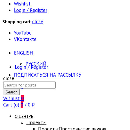
Wishlist
Login / Register
close
Shopping cart
YouTube
VKontakte
ENGLISH
РУССКИЙ
Login / Register
ПОДПИСАТЬСЯ НА РАССЫЛКУ
close
Search
FAQ
for:
Search
Wishlist
0
Cart (
o
)
0
/
0
₽
О ЦЕНТРЕ
Проекты
Проект «Пространство звука»