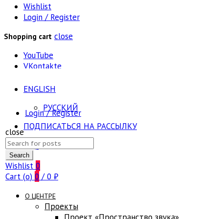
Wishlist
Login / Register
close
Shopping cart
YouTube
VKontakte
ENGLISH
РУССКИЙ
Login / Register
ПОДПИСАТЬСЯ НА РАССЫЛКУ
close
Search
FAQ
for:
Search
Wishlist
0
Cart (
o
)
0
/
0
₽
О ЦЕНТРЕ
Проекты
Проект «Пространство звука»