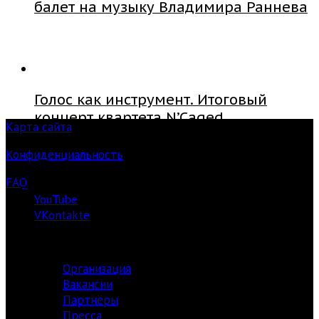
балет на музыку Владимира Раннева
Голос как инструмент. Итоговый
концерт квартета N’Caged
Карта сайта
Конфиденциальность
FAQ
YouTube
VKontakte
О ЦЕНТРЕ
Организация
Вакансии
Партнёры
Пресса