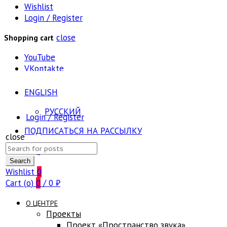
Wishlist
Login / Register
close
Shopping cart
YouTube
VKontakte
ENGLISH
РУССКИЙ
Login / Register
ПОДПИСАТЬСЯ НА РАССЫЛКУ
close
Search
FAQ
for:
Search
Wishlist
0
Cart (
o
)
0
/
0
₽
О ЦЕНТРЕ
Проекты
Проект «Пространство звука»