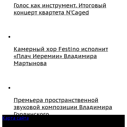
Голос как инструмент. Итоговый
концерт квартета N’Caged
Камерный хор Festino исполнит
«Плач Иеремии» Владимира
Мартынова
Премьера пространственной
звуковой композиции Владимира
Горлинского
Карта сайта