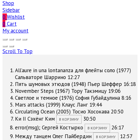
Shop
Sidebar
0
Wishlist
0
Cart
My account
Scroll To Top
All’aure in una lontananza для флейты соло (1977)
Сальваторе Шаррино
12:27
Пять шумовых этюдов (1948)
Пьер Шеффер
16:18
November Steps (1967)
Тору Такэмицу
19:06
Светлое и темное (1976)
София Губайдулина
8:16
Mars attacks (1999)
Клаус Ланг
19:44
Circulating Ocean (2005)
Тосио Хосокава
20:50
Ки II
Сэхёнг Ким
30:50
В КОРЗИНУ
error(msg);
Сергей Костырко
26:17
В КОРЗИНУ
Между танцем
Олег Пайбердин
12:57
В КОРЗИНУ