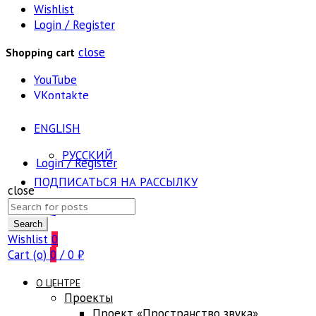
Wishlist
Login / Register
close
Shopping cart
YouTube
VKontakte
ENGLISH
РУССКИЙ
Login / Register
ПОДПИСАТЬСЯ НА РАССЫЛКУ
close
Search
FAQ
for:
Search
Wishlist
0
Cart (
o
)
0
/
0
₽
О ЦЕНТРЕ
Проекты
Проект «Пространство звука»