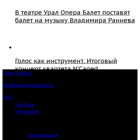
В театре Урал Опера Балет поставят
балет на музыку Владимира Раннева
Голос как инструмент. Итоговый
концерт квартета N’Caged
Карта сайта
Конфиденциальность
FAQ
YouTube
VKontakte
О ЦЕНТРЕ
Организация