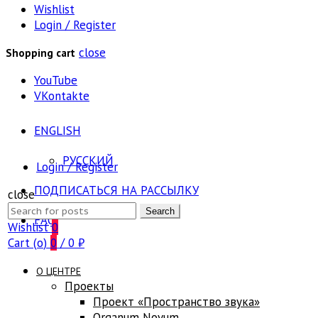
Wishlist
Login / Register
close
Shopping cart
YouTube
VKontakte
ENGLISH
РУССКИЙ
Login / Register
ПОДПИСАТЬСЯ НА РАССЫЛКУ
close
Search
Search
FAQ
for:
Wishlist
0
Cart (
o
)
0
/
0
₽
О ЦЕНТРЕ
Проекты
Проект «Пространство звука»
Оrganum Novum