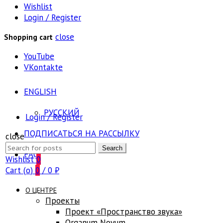
Wishlist
Login / Register
close
Shopping cart
YouTube
VKontakte
ENGLISH
РУССКИЙ
Login / Register
ПОДПИСАТЬСЯ НА РАССЫЛКУ
close
Search
Search
FAQ
for:
Wishlist
0
Cart (
o
)
0
/
0
₽
О ЦЕНТРЕ
Проекты
Проект «Пространство звука»
Оrganum Novum