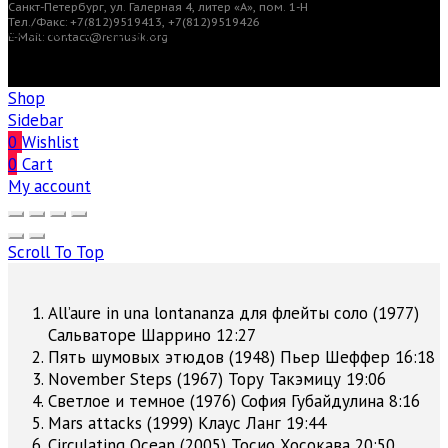
Санкт-Петербург, ул. Галерная 4, литер «А», пом. 1-Н
Тел./Факс: +7(812)9519413, +7(812)9519426
© Санкт-Петербургский центр современной
E-Mail: contact@remusik.org
академической музыки «reMusik.org». Все права
защищены
Shop
Sidebar
0
Wishlist
0
Cart
My account
Scroll To Top
All’aure in una lontananza для флейты соло (1977)
Сальваторе Шаррино
12:27
Пять шумовых этюдов (1948)
Пьер Шеффер
16:18
November Steps (1967)
Тору Такэмицу
19:06
Светлое и темное (1976)
София Губайдулина
8:16
Mars attacks (1999)
Клаус Ланг
19:44
Circulating Ocean (2005)
Тосио Хосокава
20:50