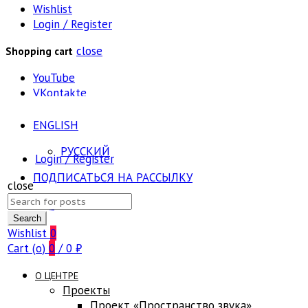
Wishlist
Login / Register
close
Shopping cart
YouTube
VKontakte
ENGLISH
РУССКИЙ
Login / Register
ПОДПИСАТЬСЯ НА РАССЫЛКУ
close
Search
FAQ
for:
Search
Wishlist
0
Cart (
o
)
0
/
0
₽
О ЦЕНТРЕ
Проекты
Проект «Пространство звука»