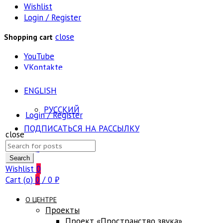
Wishlist
Login / Register
close
Shopping cart
YouTube
VKontakte
ENGLISH
РУССКИЙ
Login / Register
ПОДПИСАТЬСЯ НА РАССЫЛКУ
close
Search
FAQ
for:
Search
Wishlist
0
Cart (
o
)
0
/
0
₽
О ЦЕНТРЕ
Проекты
Проект «Пространство звука»