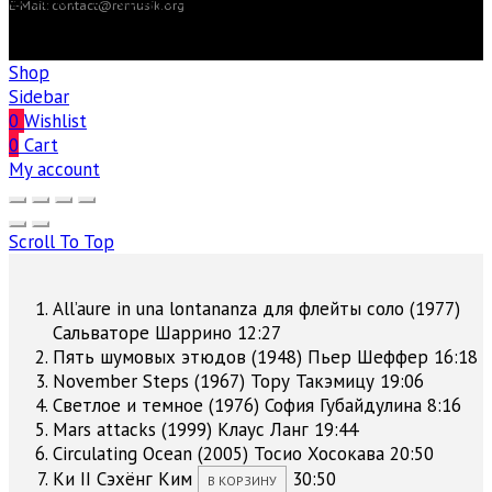
© Санкт-Петербургский центр современной
E-Mail: contact@remusik.org
академической музыки «reMusik.org». Все права
защищены
Shop
Sidebar
0
Wishlist
0
Cart
My account
Scroll To Top
All’aure in una lontananza для флейты соло (1977)
Сальваторе Шаррино
12:27
Пять шумовых этюдов (1948)
Пьер Шеффер
16:18
November Steps (1967)
Тору Такэмицу
19:06
Светлое и темное (1976)
София Губайдулина
8:16
Mars attacks (1999)
Клаус Ланг
19:44
Circulating Ocean (2005)
Тосио Хосокава
20:50
Ки II
Сэхёнг Ким
30:50
В КОРЗИНУ