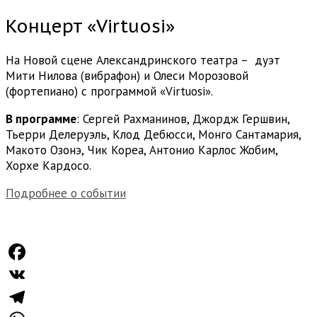
Концерт «Virtuosi»
На Новой сцене Александринского театра – дуэт
Мити Нилова (вибрафон) и Олеси Морозовой
(фортепиано) с программой «Virtuosi».
В программе
: Сергей Рахманинов, Джордж Гершвин,
Тьерри Делеруэль, Клод Дебюсси, Монго Сантамария,
Макото Озонэ, Чик Кореа, Антонио Карлос Жобим,
Хорхе Кардосо.
Подробнее о событии
Facebook
VK