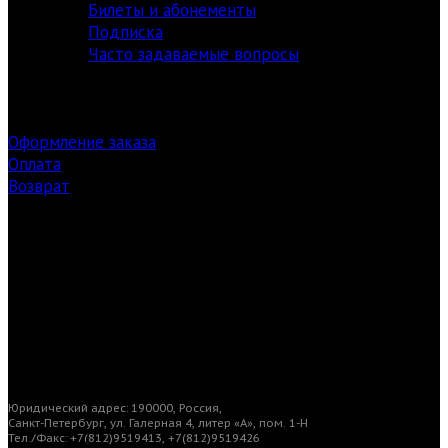
Билеты и абонементы
Подписка
Часто задаваемые вопросы
Оформление заказа
Оплата
Возврат
Заказ билетов
Загрузки
Юридический адрес: 190000, Россия,
Санкт-Петербург, ул. Галерная 4, литер «А», пом. 1-Н
Тел./Факс: +7(812)9519413, +7(812)9519426