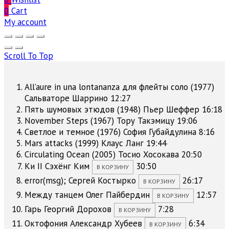
0
Cart
My account
Scroll To Top
All’aure in una lontananza для флейты соло (1977)
Сальваторе Шаррино
12:27
Пять шумовых этюдов (1948)
Пьер Шеффер
16:18
November Steps (1967)
Тору Такэмицу
19:06
Светлое и темное (1976)
София Губайдулина
8:16
Mars attacks (1999)
Клаус Ланг
19:44
Circulating Ocean (2005)
Тосио Хосокава
20:50
Ки II
Сэхёнг Ким
30:50
В КОРЗИНУ
error(msg);
Сергей Костырко
26:17
В КОРЗИНУ
Между танцем
Олег Пайбердин
12:57
В КОРЗИНУ
Гарь
Георгий Дорохов
7:28
В КОРЗИНУ
Октофония
Александр Хубеев
6:34
В КОРЗИНУ