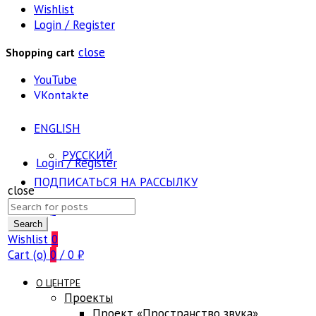
Wishlist
Login / Register
close
Shopping cart
YouTube
VKontakte
ENGLISH
РУССКИЙ
Login / Register
ПОДПИСАТЬСЯ НА РАССЫЛКУ
close
Search
FAQ
for:
Search
Wishlist
0
Cart (
o
)
0
/
0
₽
О ЦЕНТРЕ
Проекты
Проект «Пространство звука»