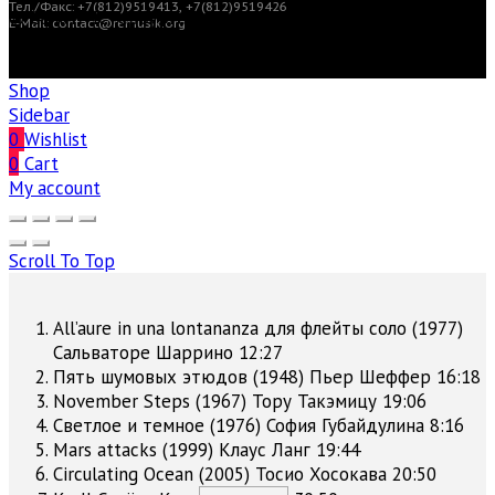
Тел./Факс: +7(812)9519413, +7(812)9519426
© Санкт-Петербургский центр современной
E-Mail: contact@remusik.org
академической музыки «reMusik.org». Все права
защищены
Shop
Sidebar
0
Wishlist
0
Cart
My account
Scroll To Top
All’aure in una lontananza для флейты соло (1977)
Сальваторе Шаррино
12:27
Пять шумовых этюдов (1948)
Пьер Шеффер
16:18
November Steps (1967)
Тору Такэмицу
19:06
Светлое и темное (1976)
София Губайдулина
8:16
Mars attacks (1999)
Клаус Ланг
19:44
Circulating Ocean (2005)
Тосио Хосокава
20:50