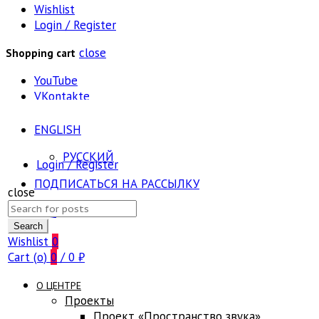
Wishlist
Login / Register
close
Shopping cart
YouTube
VKontakte
ENGLISH
РУССКИЙ
Login / Register
ПОДПИСАТЬСЯ НА РАССЫЛКУ
close
Search
FAQ
for:
Search
Wishlist
0
Cart (
o
)
0
/
0
₽
О ЦЕНТРЕ
Проекты
Проект «Пространство звука»