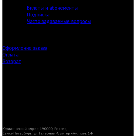
Билеты и абонементы
Подписка
Часто задаваемые вопросы
Оформление заказа
Оплата
Возврат
Заказ билетов
Загрузки
Юридический адрес: 190000, Россия,
Санкт-Петербург, ул. Галерная 4, литер «А», пом. 1-Н