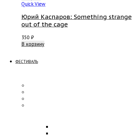
Quick View
Юрий Каспаров: Something strange
out of the cage
350
₽
В корзину
ФЕСТИВАЛЬ
ПРОГРАММА
Концерты
Участники
Творческие встречи
Конкурс по композиции
ОБРАЗОВАНИЕ
Лекции
Мастер-классы