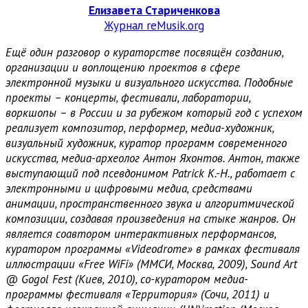
Елизавета Стариченкова
Журнал reMusik.org
Ещё один разговор о кураторстве посвящён созданию,
организации и воплощению проектов в сфере
электронной музыки и визуального искусства. Подобные
проекты – концерты, фестивали, лаборатории,
воркшопы – в России и за рубежом который год с успехом
реализует композитор, перформер, медиа-художник,
визуальный художник, куратор программ современного
искусства, медиа-археолог Антон Яхонтов. Антон, также
выступающий под псевдонимом Patrick K.-H., работает с
электронными и цифровыми медиа, средствами
анимации, пространственного звука и алгоритмической
композиции, создавая произведения на стыке жанров. Он
является соавтором интерактивных перформансов,
куратором программы «Videodrome» в рамках фестиваля
иллюстрации «Free WiFi» (ММСИ, Москва, 2009), Sound Art
@ Gogol Fest (Киев, 2010), со-куратором медиа-
программы фестиваля «Территория» (Сочи, 2011) и