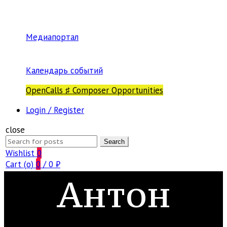
Медиапортал
Календарь событий
OpenCalls ♯ Composer Opportunities
Login / Register
close
Search
Search
for:
Wishlist
0
Cart (
o
)
0
/
0
₽
Антон