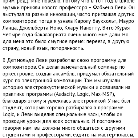
прим. ред.). Мне повезло, потому что в тот год в Школе
музыки приняли нового профессора – Фабьена Леви. Он
выступал за разные инновации, часто приглашал других
композиторов: тогда я узнала Каролу Баукхольт, Мауро
Ланца, Джильберта Ноно, Клару Ианотту, Вито Журая.
Четыре года бакалавриата очень много мне дали. Но
для меня это было смутное время: переезд в другую
страну, новый язык, потерянность.
В Детмольде Леви разработал свою программу для
композиторов. Он делал замечательный семинар по
оркестровке, создал ансамбль, придумал обязательный
курс по электронной композиции. Там мы изучали
историю электроакустической музыки и осваивали на
практике программы (Audacity, Logic, Max-MSP),
благодаря этому я увлеклась электроникой. У нас был
студент, который хорошо разбирался в программе
Logic, и Леви выделил специальные часы, чтобы он
проводил уроки для всех остальных. И постоянно
говорил нам: вы должны много общаться с другими
студентами и профессорами, ездить на мастер-классы,