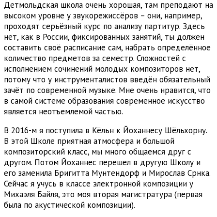
Детмольдская школа очень хорошая, там преподают на
высоком уровне у звукорежиссёров – они, например,
проходят серьёзный курс по анализу партитур. Здесь
нет, как в России, фиксированных занятий, ты должен
составить своё расписание сам, набрать определённое
количество предметов за семестр. Сложностей с
исполнением сочинений молодых композиторов нет,
потому что у инструменталистов введён обязательный
зачёт по современной музыке. Мне очень нравится, что
в самой системе образования современное искусство
является неотъемлемой частью.
В 2016-м я поступила в Кёльн к Йоханнесу Шёльхорну.
В этой Школе приятная атмосфера и большой
композиторский класс, мы много общаемся друг с
другом. Потом Йоханнес перешел в другую Школу и
его заменила Бригитта Мунтендорф и Мирослав Срнка.
Сейчас я учусь в классе электронной композиции у
Михаэля Байля, это моя вторая магистратура (первая
была по акустической композиции).