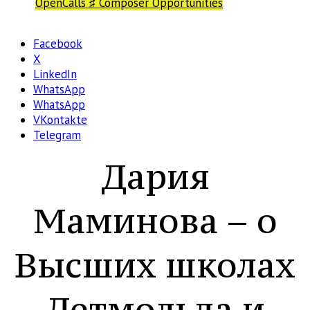
OpenCalls ♯ Composer Opportunities
Facebook
X
LinkedIn
WhatsApp
WhatsApp
VKontakte
Telegram
Дария
Маминова – о
Высших школах
Детмольда и