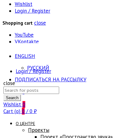
Wishlist
Login / Register
close
Shopping cart
YouTube
VKontakte
ENGLISH
РУССКИЙ
Login / Register
ПОДПИСАТЬСЯ НА РАССЫЛКУ
close
Search
FAQ
for:
Search
Wishlist
0
Cart (
o
)
0
/
0
₽
О ЦЕНТРЕ
Проекты
Проект «Пространство звука»