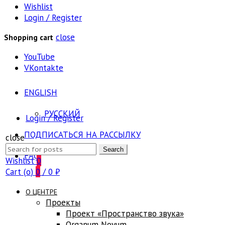
Wishlist
Login / Register
close
Shopping cart
YouTube
VKontakte
ENGLISH
РУССКИЙ
Login / Register
ПОДПИСАТЬСЯ НА РАССЫЛКУ
close
Search
Search
FAQ
for:
Wishlist
0
Cart (
o
)
0
/
0
₽
О ЦЕНТРЕ
Проекты
Проект «Пространство звука»
Оrganum Novum