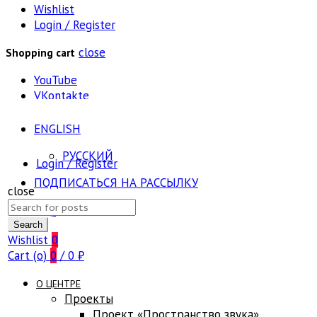
Wishlist
Login / Register
close
Shopping cart
YouTube
VKontakte
ENGLISH
РУССКИЙ
Login / Register
ПОДПИСАТЬСЯ НА РАССЫЛКУ
close
Search
FAQ
for:
Search
Wishlist
0
Cart (
o
)
0
/
0
₽
О ЦЕНТРЕ
Проекты
Проект «Пространство звука»