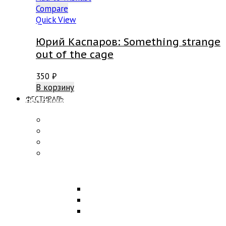
Compare
Quick View
Юрий Каспаров: Something strange
out of the cage
350
₽
В корзину
ФЕСТИВАЛЬ
ПРОГРАММА
Концерты
Участники
Творческие встречи
Конкурс по композиции
ОБРАЗОВАНИЕ
Лекции
Мастер-классы
Научная конференция